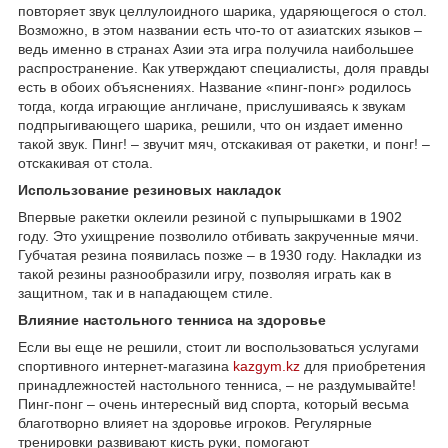
повторяет звук целлулоидного шарика, ударяющегося о стол.
Возможно, в этом названии есть что-то от азиатских языков –
ведь именно в странах Азии эта игра получила наибольшее
распространение. Как утверждают специалисты, доля правды
есть в обоих объяснениях. Название «пинг-понг» родилось
тогда, когда играющие англичане, прислушиваясь к звукам
подпрыгивающего шарика, решили, что он издает именно
такой звук. Пинг! – звучит мяч, отскакивая от ракетки, и понг! –
отскакивая от стола.
Использование резиновых накладок
Впервые ракетки оклеили резиной с пупырышками в 1902
году. Это ухищрение позволило отбивать закрученные мячи.
Губчатая резина появилась позже – в 1930 году. Накладки из
такой резины разнообразили игру, позволяя играть как в
защитном, так и в нападающем стиле.
Влияние настольного тенниса на здоровье
Если вы еще не решили, стоит ли воспользоваться услугами
спортивного интернет-магазина
kazgym.kz
для приобретения
принадлежностей настольного тенниса, – не раздумывайте!
Пинг-понг – очень интересный вид спорта, который весьма
благотворно влияет на здоровье игроков. Регулярные
тренировки развивают кисть руки, помогают