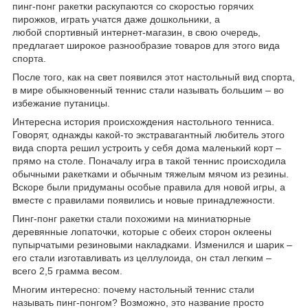
пинг-понг ракетки раскупаются со скоростью горячих
пирожков, играть учатся даже дошкольники, а
любой спортивный интернет-магазин, в свою очередь,
предлагает широкое разнообразие товаров для этого вида
спорта.
После того, как на свет появился этот настольный вид спорта,
в мире обыкновенный теннис стали называть большим – во
избежание путаницы.
Интересна история происхождения настольного тенниса.
Говорят, однажды какой-то экстравагантный любитель этого
вида спорта решил устроить у себя дома маленький корт –
прямо на столе. Поначалу игра в такой теннис происходила
обычными ракетками и обычным тяжелым мячом из резины.
Вскоре были придуманы особые правила для новой игры, а
вместе с правилами появились и новые принадлежности.
Пинг-понг ракетки стали похожими на миниатюрные
деревянные лопаточки, которые с обеих сторон оклеены
пупырчатыми резиновыми накладками. Изменился и шарик –
его стали изготавливать из целлулоида, он стал легким –
всего 2,5 грамма весом.
Многим интересно: почему настольный теннис стали
называть пинг-понгом? Возможно, это название просто