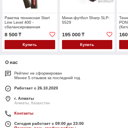
Ракетка теннисная Start
Мини-футбол Sharp SLP-
Тенн
Line Level 400 -
5529
PON
сбалансированная
(Кит
ракетка
8 500
195 000
160
₸
₸
Купить
Купить
О нас
Рейтинг не сформирован
Менее 5 отзывов за последний год
Работает с 26.10.2020
г. Алматы
Алматы, Казахстан
Контакты
Сегодня работает с 09:00 до 23:00