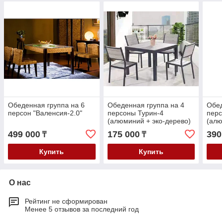
Обеденная группа на 6
Обеденная группа на 4
Обед
персон "Валенсия-2.0"
персоны Турин-4
пер
(алюминий + эко-дерево)
(алю
499 000
175 000
390
₸
₸
Купить
Купить
О нас
Рейтинг не сформирован
Менее 5 отзывов за последний год