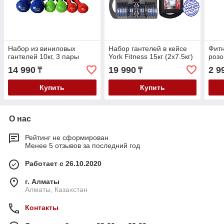
Набор из виниловых
Набор гантелей в кейсе
Фитн
гантелей 10кг, 3 пары
York Fitness 15кг (2х7.5кг)
розо
14 990
19 990
2 9
₸
₸
Купить
Купить
О нас
Рейтинг не сформирован
Менее 5 отзывов за последний год
Работает с 26.10.2020
г. Алматы
Алматы, Казахстан
Контакты