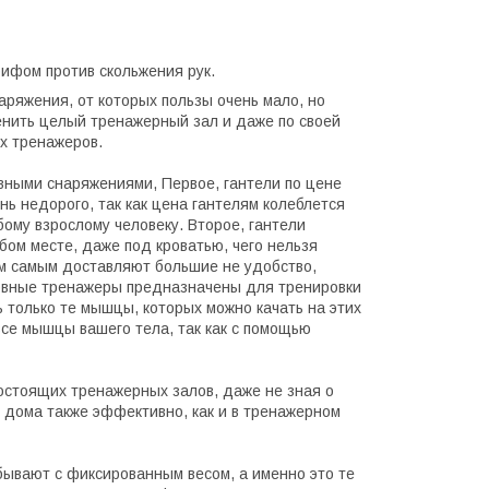
ифом против скольжения рук.
аряжения, от которых пользы очень мало, но
енить целый тренажерный зал и даже по своей
х тренажеров.
вными снаряжениями, Первое, гантели по цене
ь недорого, так как цена гантелям колеблется
бому взрослому человеку. Второе, гантели
бом месте, даже под кроватью, чего нельзя
ем самым доставляют большие не удобство,
сновные тренажеры предназначены для тренировки
 только те мышцы, которых можно качать на этих
все мышцы вашего тела, так как с помощью
остоящих тренажерных залов, даже не зная о
ся дома также эффективно, как и в тренажерном
бывают с фиксированным весом, а именно это те