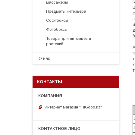
г
массажеры
ш
Предметы интерьера
с
э
Софтбоксы
и
Фотобоксы
д
б
Товары для питомцев и
растений
А
п
О нас
т
х
т
КОНТАКТЫ
Интернет магазин "FitGood.kz"