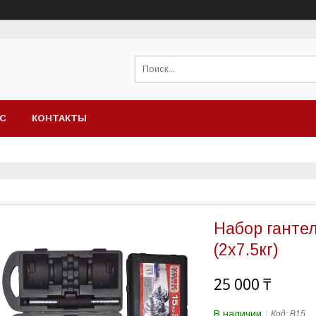
АС
КОНТАКТЫ
Набор гантел
(2х7.5кг)
25 000 ₸
В наличии
Код:
B15