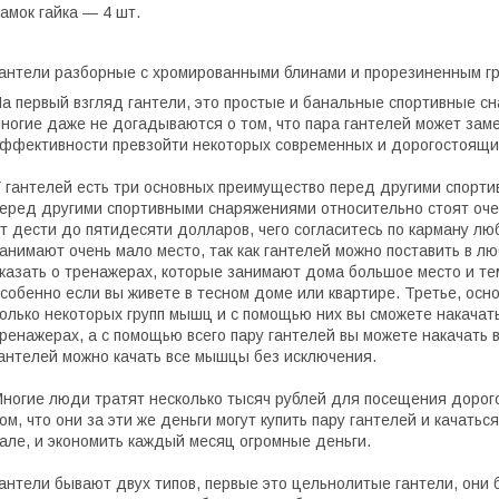
амок гайка ― 4 шт.
антели разборные с хромированными блинами и прорезиненным гр
а первый взгляд гантели, это простые и банальные спортивные сн
ногие даже не догадываются о том, что пара гантелей может зам
ффективности превзойти некоторых современных и дорогостоящи
 гантелей есть три основных преимущество перед другими спорти
еред другими спортивными снаряжениями относительно стоят очен
т дести до пятидесяти долларов, чего согласитесь по карману лю
анимают очень мало место, так как гантелей можно поставить в лю
казать о тренажерах, которые занимают дома большое место и т
собенно если вы живете в тесном доме или квартире. Третье, о
олько некоторых групп мышц и с помощью них вы сможете накачать
ренажерах, а с помощью всего пару гантелей вы можете накачать 
антелей можно качать все мышцы без исключения.
ногие люди тратят несколько тысяч рублей для посещения дорог
ом, что они за эти же деньги могут купить пару гантелей и качать
але, и экономить каждый месяц огромные деньги.
антели бывают двух типов, первые это цельнолитые гантели, они 