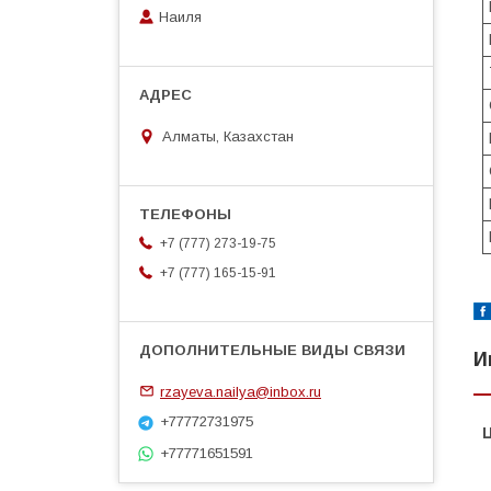
Наиля
Алматы, Казахстан
+7 (777) 273-19-75
+7 (777) 165-15-91
И
rzayeva.nailya@inbox.ru
+77772731975
+77771651591