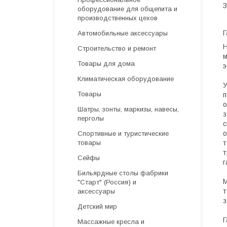
З
оборудование для общепита и
производственных цехов
Г
Автомобильные аксессуары
Н
Строительство и ремонт
м
Товары для дома
э
Климатическая оборудование
У
Товары
п
о
Шатры, зонты, маркизы, навесы,
з
перголы
с
о
Спортивные и туристические
т
товары
т
Сейфы
г
Бильярдные столы фабрики
М
"Cтарт" (Россия) и
т
аксессуары
з
Детский мир
Г
Массажные кресла и