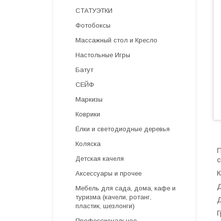
СТАТУЭТКИ
Фотобоксы
Массажный стол и Кресло
Настольные Игры
Батут
СЕЙФ
Маркизы
Коврики
Ёлки и светодиодные деревья
Коляска
П
Детская качеля
с
К
Аксессуары и прочее
Д
Мебель для сада, дома, кафе и
туризма (качели, ротанг,
Д
пластик, шезлонги)
Г
Профессиональное