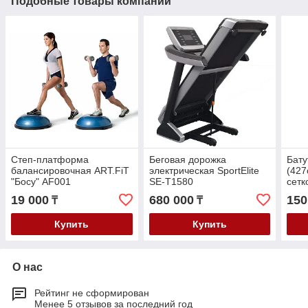
Подобные товары компании
Степ-платформа
Беговая дорожка
Бату
балансировочная ART.FiT
электрическая SportElite
(427
"Босу" AF001
SE-T1580
сетк
ноги
19 000
680 000
150
₸
₸
Купить
Купить
О нас
Рейтинг не сформирован
Менее 5 отзывов за последний год