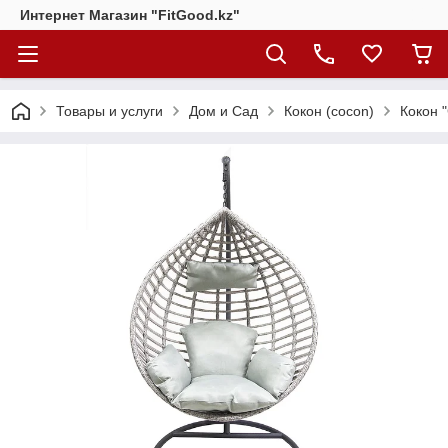
Интернет Магазин "FitGood.kz"
Товары и услуги
Дом и Сад
Кокон (cocon)
Кокон "