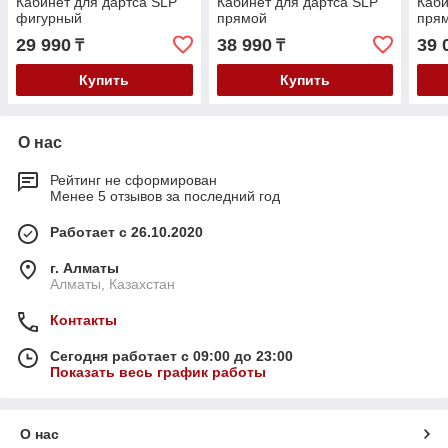
Кабинет для дартса SLP
Кабинет для дартса SLP
Каби
фигурный
прямой
пря
29 990
38 990
39 
₸
₸
Купить
Купить
О нас
Рейтинг не сформирован
Менее 5 отзывов за последний год
Работает с 26.10.2020
г. Алматы
Алматы, Казахстан
Контакты
Сегодня работает с 09:00 до 23:00
Показать весь график работы
О нас