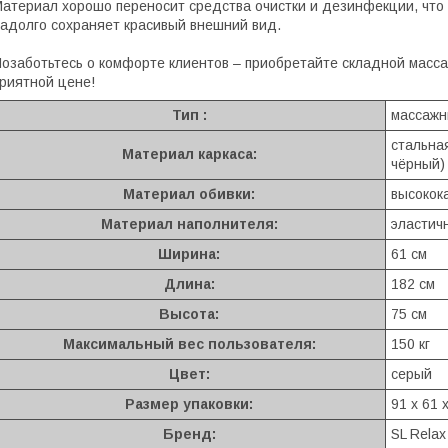
атериал хорошо переносит средства очистки и дезинфекции, что 
адолго сохраняет красивый внешний вид.
озаботьтесь о комфорте клиентов – приобретайте складной масса
риятной цене!
Тип :
массажн
стальна
Материал каркаса:
чёрный)
Материал обивки:
высокок
Материал наполнителя:
эластич
Ширина:
61 см
Длина:
182 см
Высота:
75 см
Максимальный вес пользователя:
150 кг
Цвет:
серый
Размер упаковки:
91 x 61 
Бренд:
SL Relax