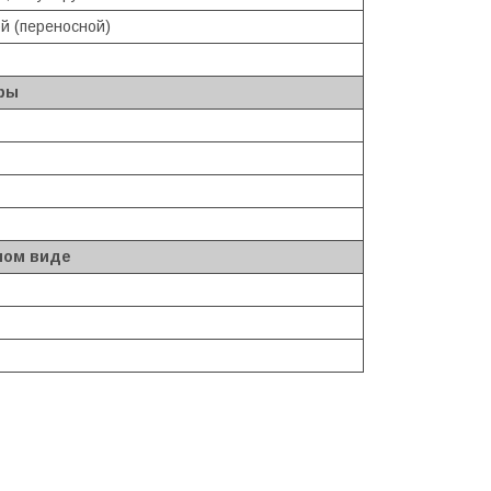
й (переносной)
ры
ном виде