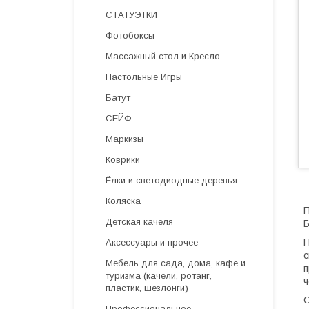
СТАТУЭТКИ
Фотобоксы
Массажный стол и Кресло
Настольные Игры
Батут
СЕЙФ
Маркизы
Коврики
Ёлки и светодиодные деревья
Коляска
П
Детская качеля
Б
П
Аксессуары и прочее
с
Мебель для сада, дома, кафе и
п
туризма (качели, ротанг,
ч
пластик, шезлонги)
С
Профессиональное