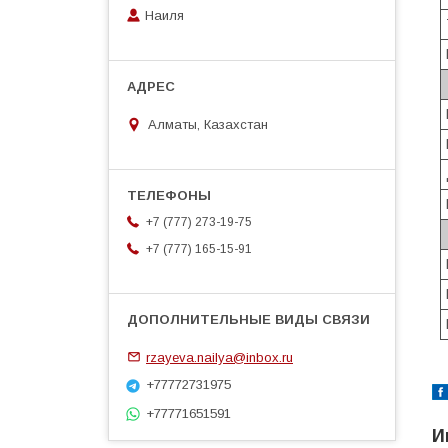
Наиля
Алматы, Казахстан
+7 (777) 273-19-75
+7 (777) 165-15-91
rzayeva.nailya@inbox.ru
+77772731975
+77771651591
И