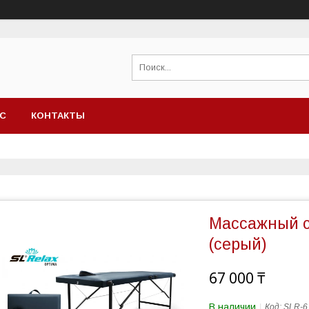
АС
КОНТАКТЫ
Массажный с
(серый)
67 000 ₸
В наличии
Код:
SLR-6