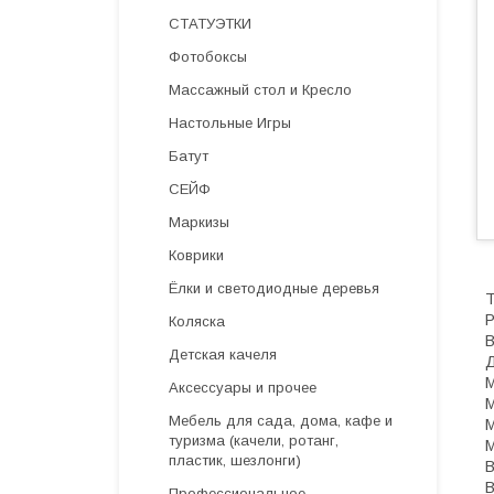
СТАТУЭТКИ
Фотобоксы
Массажный стол и Кресло
Настольные Игры
Батут
СЕЙФ
Маркизы
Коврики
Ёлки и светодиодные деревья
Т
Р
Коляска
В
Детская качеля
Д
М
Аксессуары и прочее
М
Мебель для сада, дома, кафе и
М
туризма (качели, ротанг,
М
пластик, шезлонги)
В
В
Профессиональное