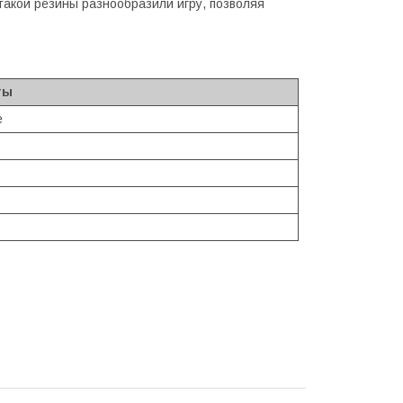
 такой резины разнообразили игру, позволяя
ты
e