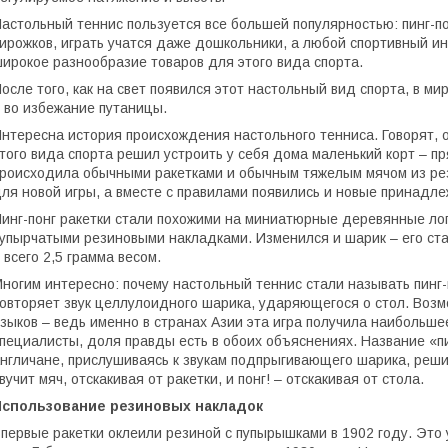
астольный теннис пользуется все большей популярностью: пинг-по
ирожков, играть учатся даже дошкольники, а любой спортивный ин
ирокое разнообразие товаров для этого вида спорта.
осле того, как на свет появился этот настольный вид спорта, в 
 во избежание путаницы.
нтересна история происхождения настольного тенниса. Говорят,
того вида спорта решил устроить у себя дома маленький корт – пр
роисходила обычными ракетками и обычным тяжелым мячом из ре
ля новой игры, а вместе с правилами появились и новые принадле
инг-понг ракетки стали похожими на миниатюрные деревянные лоп
упырчатыми резиновыми накладками. Изменился и шарик – его ста
 всего 2,5 грамма весом.
ногим интересно: почему настольный теннис стали называть пинг-
овторяет звук целлулоидного шарика, ударяющегося о стол. Возмо
зыков – ведь именно в странах Азии эта игра получила наибольш
пециалисты, доля правды есть в обоих объяснениях. Название «п
нгличане, прислушиваясь к звукам подпрыгивающего шарика, решили
вучит мяч, отскакивая от ракетки, и понг! – отскакивая от стола.
Использование резиновых накладок
первые ракетки оклеили резиной с пупырышками в 1902 году. Это