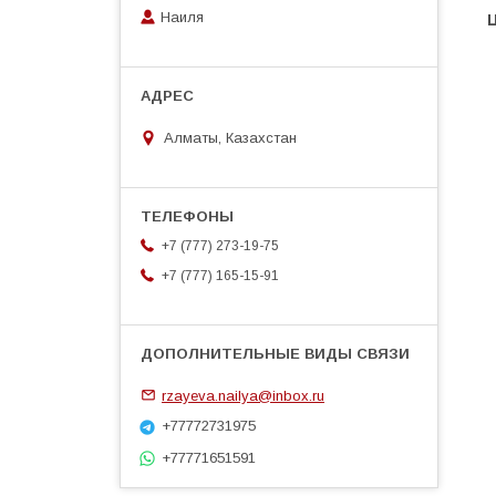
Наиля
Алматы, Казахстан
+7 (777) 273-19-75
+7 (777) 165-15-91
rzayeva.nailya@inbox.ru
+77772731975
+77771651591