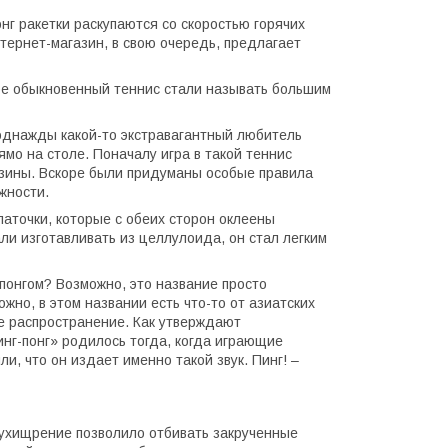
нг ракетки раскупаются со скоростью горячих
тернет-магазин, в свою очередь, предлагает
мире обыкновенный теннис стали называть большим
 однажды какой-то экстравагантный любитель
ямо на столе. Поначалу игра в такой теннис
зины. Вскоре были придуманы особые правила
жности.
аточки, которые с обеих сторон оклеены
ли изготавливать из целлулоида, он стал легким
понгом? Возможно, это название просто
жно, в этом названии есть что-то от азиатских
ее распространение. Как утверждают
инг-понг» родилось тогда, когда играющие
, что он издает именно такой звук. Пинг! –
 ухищрение позволило отбивать закрученные