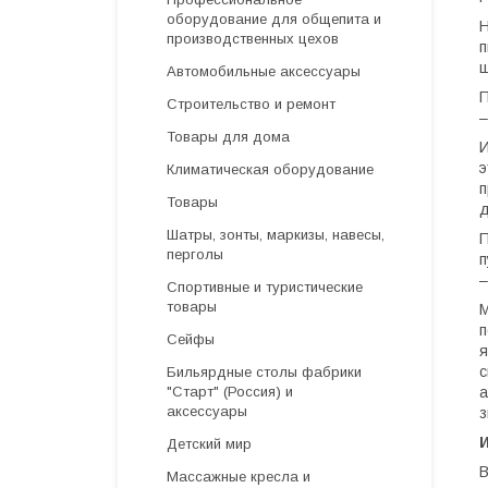
оборудование для общепита и
Н
производственных цехов
п
ш
Автомобильные аксессуары
П
Строительство и ремонт
–
Товары для дома
И
э
Климатическая оборудование
п
Товары
д
Шатры, зонты, маркизы, навесы,
П
перголы
п
–
Спортивные и туристические
товары
М
п
Сейфы
я
с
Бильярдные столы фабрики
а
"Cтарт" (Россия) и
аксессуары
з
Детский мир
В
Массажные кресла и