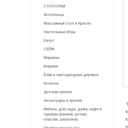
СТАТУЭТКИ
Фотобоксы
Массажный стол и Кресло
Настольные Игры
Батут
СЕЙФ
Маркизы
Коврики
Ёлки и светодиодные деревья
Коляска
Детская качеля
Аксессуары и прочее
T
Мебель для сада, дома, кафе и
М
туризма (качели, ротанг,
К
пластик, шезлонги)
Р
Профессиональное