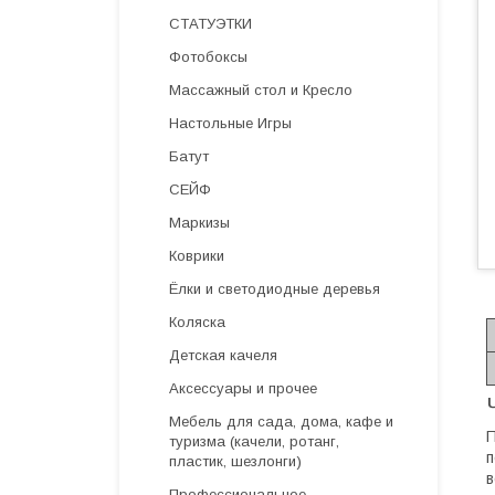
СТАТУЭТКИ
Фотобоксы
Массажный стол и Кресло
Настольные Игры
Батут
СЕЙФ
Маркизы
Коврики
Ёлки и светодиодные деревья
Коляска
Детская качеля
Аксессуары и прочее
Мебель для сада, дома, кафе и
П
туризма (качели, ротанг,
п
пластик, шезлонги)
в
Профессиональное