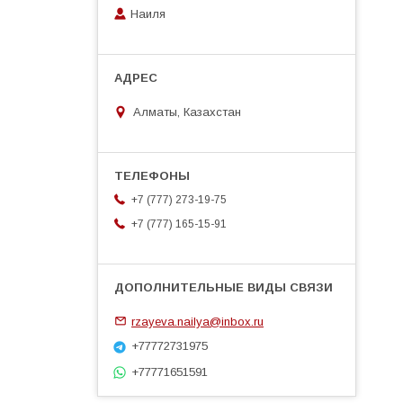
Наиля
Алматы, Казахстан
+7 (777) 273-19-75
+7 (777) 165-15-91
rzayeva.nailya@inbox.ru
+77772731975
+77771651591