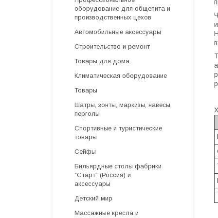
п
оборудование для общепита и
Ч
производственных цехов
и
Автомобильные аксессуары
Н
в
Строительство и ремонт
Т
Товары для дома
а
р
Климатическая оборудование
р
Товары
Шатры, зонты, маркизы, навесы,
Х
перголы
Спортивные и туристические
товары
Сейфы
Бильярдные столы фабрики
"Cтарт" (Россия) и
аксессуары
Детский мир
Массажные кресла и