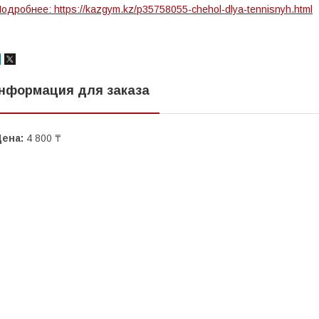
одробнее: https://kazgym.kz/p35758055-chehol-dlya-tennisnyh.html
нформация для заказа
Цена:
4 800 ₸