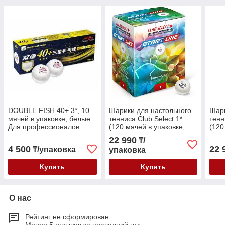
DOUBLE FISH 40+ 3*, 10
Шарики для настольного
Шари
мячей в упаковке, белые.
тенниса Club Select 1*
тенн
Для профессионалов
(120 мячей в упаковке,
(120
(ITTF)
белые)
бел
22 990
₸/
4 500
22 
₸/упаковка
упаковка
Купить
Купить
О нас
Рейтинг не сформирован