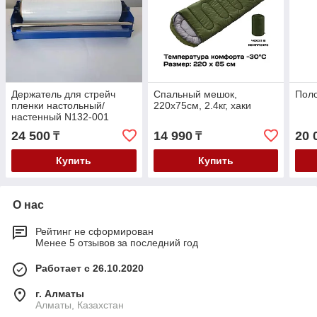
Держатель для стрейч
Спальный мешок,
Поло
пленки настольный/
220х75см, 2.4кг, хаки
настенный N132-001
24 500
14 990
20 
₸
₸
Купить
Купить
О нас
Рейтинг не сформирован
Менее 5 отзывов за последний год
Работает с 26.10.2020
г. Алматы
Алматы, Казахстан