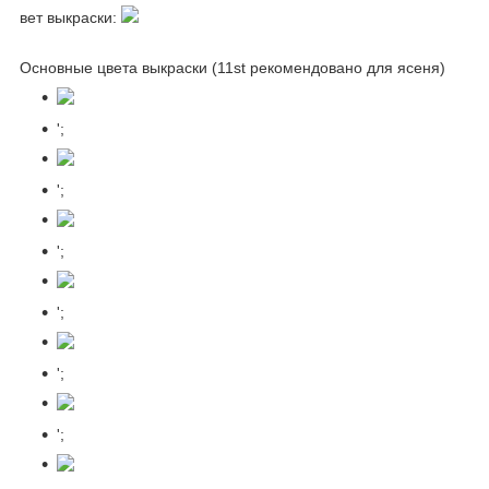
вет выкраски:
Основные цвета выкраски (11st рекомендовано для ясеня)
';
';
';
';
';
';