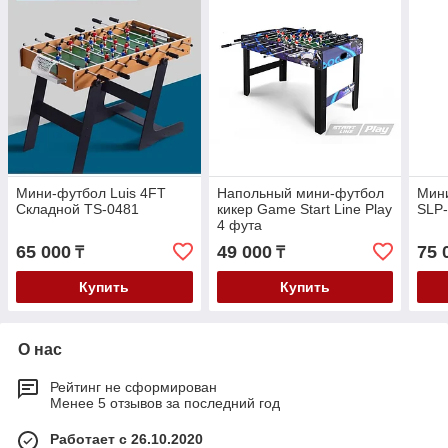
Мини-футбол Luis 4FT
Напольный мини-футбол
Мин
Складной TS-0481
кикер Game Start Line Play
SLP
4 фута
65 000
49 000
75 
₸
₸
Купить
Купить
О нас
Рейтинг не сформирован
Менее 5 отзывов за последний год
Работает с 26.10.2020