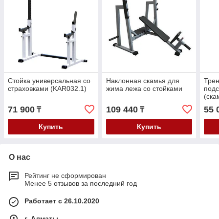
Стойка универсальная со
Наклонная скамья для
Трен
страховками (KAR032.1)
жима лежа со стойками
подс
(ска
71 900
109 440
55 
₸
₸
Купить
Купить
О нас
Рейтинг не сформирован
Менее 5 отзывов за последний год
Работает с 26.10.2020
г. Алматы