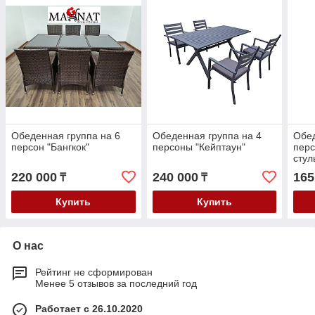
Обеденная группа на 6
Обеденная группа на 4
Обед
персон "Бангкок"
персоны "Кейптаун"
перс
стул
220 000
240 000
165
₸
₸
Купить
Купить
О нас
Рейтинг не сформирован
Менее 5 отзывов за последний год
Работает с 26.10.2020