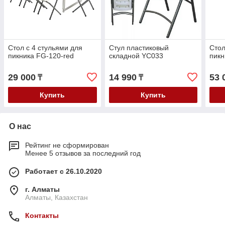
Стол с 4 стульями для
Стул пластиковый
Стол
пикника FG-120-red
складной YC033
пикн
29 000
14 990
53 
₸
₸
Купить
Купить
О нас
Рейтинг не сформирован
Менее 5 отзывов за последний год
Работает с 26.10.2020
г. Алматы
Алматы, Казахстан
Контакты