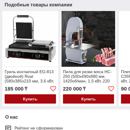
Подобные товары компании
Гриль контактный EG-813
Пила для резки мяса HC-
Плит
(двойной) Roal
250 (500х490х880 мм,
C35P
(580х385х210 мм, 3,6 кВт,
1420об/мин, 1,5 кВт, 220
кВт,
220 В)
В)
185 000
220 000
90 
₸
₸
Купить
Купить
О нас
Рейтинг не сформирован