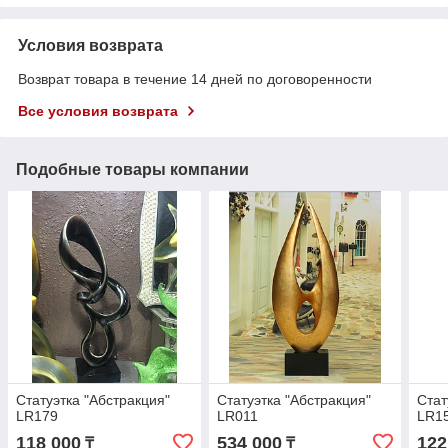
Условия возврата
Возврат товара в течение 14 дней по договоренности
Все условия возврата
Подобные товары компании
Статуэтка "Абстракция"
Статуэтка "Абстракция"
Стат
LR179
LR011
LR1
118 000
534 000
122
₸
₸