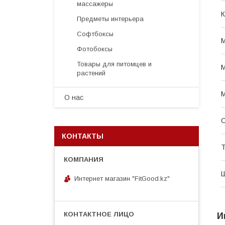
массажеры
К
Предметы интерьера
Софтбоксы
М
Фотобоксы
Товары для питомцев и
М
растений
О нас
С
КОНТАКТЫ
Т
Интернет магазин "FitGood.kz"
И