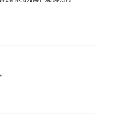
 для тех, кто ценит практичность и
e