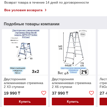
Возврат товара в течение 14 дней по договоренности
Все условия возврата
Подобные товары компании
Двусторонняя
Двусторонняя
Лест
алюминиевая стремянка
алюминиевая стремянка
стре
2 X3 ступени
2 X6 ступени
FitG
19 990
37 990
27 
₸
₸
Купить
Купить