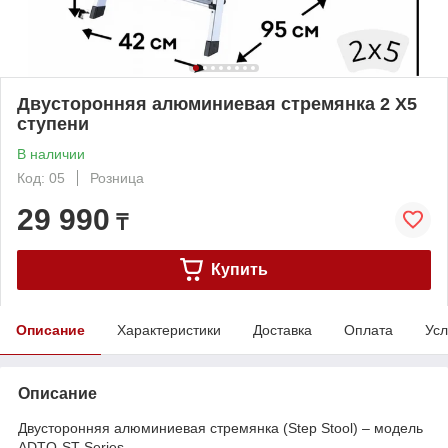
Двусторонняя алюминиевая стремянка 2 X5
ступени
В наличии
Код: 05
Розница
29 990
₸
Купить
Описание
Характеристики
Доставка
Оплата
Усл
Описание
Двусторонняя алюминиевая стремянка (Step Stool) – модель
ADTO-ST Series