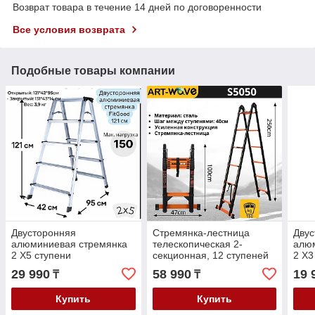
Возврат товара в течение 14 дней по договоренности
Все условия возврата
Подобные товары компании
Двусторонняя
Стремянка-лестница
Двус
алюминиевая стремянка
телескопическая 2-
алю
2 X5 ступени
секционная, 12 ступеней
2 X3
S5050
29 990
58 990
19 
₸
₸
Купить
Купить