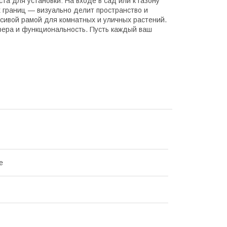
а для установки: На входе в сад или к газону
 границ — визуально делит пространство и
асивой рамой для комнатных и уличных растений.
фера и функциональность. Пусть каждый ваш
e