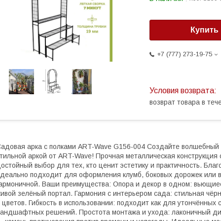
Купить
+7 (777) 273-19-75
возврат товара в те
адовая арка с полками ART-Wave G156-004 Создайте волшебный в
тильной аркой от ART-Wave! Прочная металлическая конструкция
остойный выбор для тех, кто ценит эстетику и практичность. Благ
деально подходит для оформления клумб, боковых дорожек или вх
армоничной. Ваши преимущества: Опора и декор в одном: вьющиес
ивой зелёный портал. Гармония с интерьером сада: стильная чёр
 цветов. Гибкость в использовании: подходит как для утончённых 
андшафтных решений. Простота монтажа и ухода: лаконичный ди