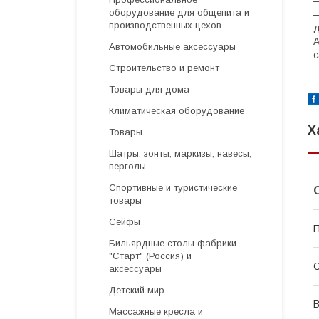
—
оборудование для общепита и
—
производственных цехов
д
A
Автомобильные аксессуары
с
Строительство и ремонт
Товары для дома
Климатическая оборудование
Х
Товары
Шатры, зонты, маркизы, навесы,
перголы
Спортивные и туристические
товары
Сейфы
П
Бильярдные столы фабрики
"Cтарт" (Россия) и
С
аксессуары
Детский мир
Массажные кресла и