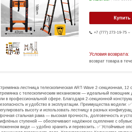
Купить
+7 (777) 273-19-75
возврат товара в те
тремянка-лестница телескопическая ART-Wave 2-секционная, 12 
тремянка с телескопическим механизмом — идеальный помощник д
ли в профессиональной сфере. Благодаря 2-секционной конструкц
езопасность и удобство в эксплуатации. Преимущества модели: ✅
егулировать высоту и использовать лестницу в разных конфигураци
рочная стальная рама — высокая прочность, долговечность и усто
ифлёных ступеней — обеспечивают надёжное сцепление с обувью
ложенном виде — удобно хранить и перевозить. ✅ Устойчивые о