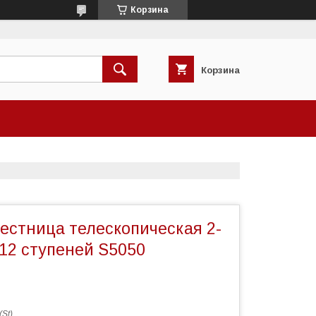
Корзина
Корзина
естница телескопическая 2-
 12 ступеней S5050
St)