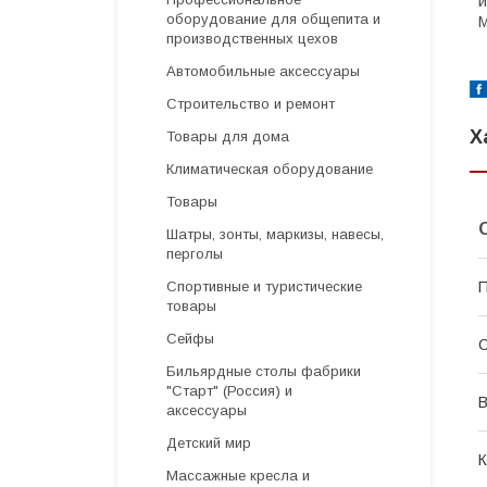
и
оборудование для общепита и
М
производственных цехов
Автомобильные аксессуары
Строительство и ремонт
Х
Товары для дома
Климатическая оборудование
Товары
Шатры, зонты, маркизы, навесы,
перголы
П
Спортивные и туристические
товары
Сейфы
С
Бильярдные столы фабрики
"Cтарт" (Россия) и
В
аксессуары
Детский мир
К
Массажные кресла и