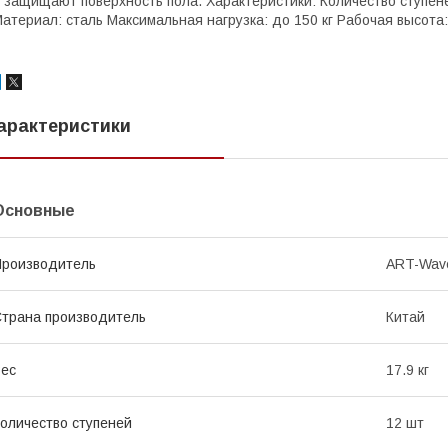
 защищают поверхность пола. Характеристики: Количество ступене
атериал: сталь Максимальная нагрузка: до 150 кг Рабочая высота: 
арактеристики
Основные
роизводитель
ART-Wav
трана производитель
Китай
ес
17.9 кг
оличество ступеней
12 шт