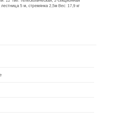
й: 12 Тип: телескопическая, 2-секционная
лестница 5 м, стремянка 2,5м Вес: 17,9 кг
e