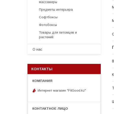
массажеры
М
Предметы интерьера
Софтбоксы
Фотобоксы
Товары для питомцев и
С
растений
О нас
В
КОНТАКТЫ
К
Т
Интернет магазин "FitGood.kz"
Ш