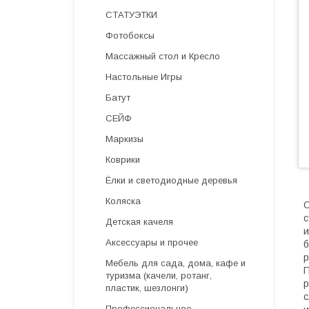
СТАТУЭТКИ
Фотобоксы
Массажный стол и Кресло
Настольные Игры
Батут
СЕЙФ
Маркизы
Коврики
Ёлки и светодиодные деревья
Коляска
С
с
Детская качеля
и
Аксессуары и прочее
б
р
Мебель для сада, дома, кафе и
П
туризма (качели, ротанг,
р
пластик, шезлонги)
с
Профессиональное