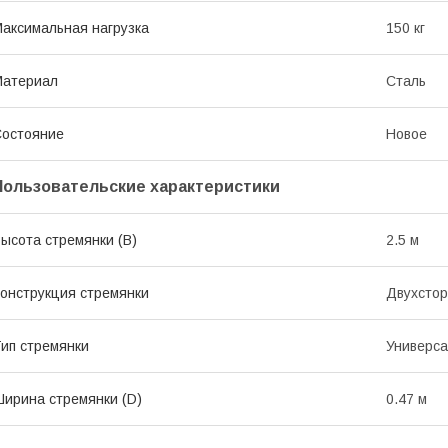
аксимальная нагрузка
150 кг
Материал
Сталь
остояние
Новое
Пользовательские характеристики
ысота стремянки (В)
2.5 м
онструкция стремянки
Двухсто
ип стремянки
Универс
ирина стремянки (D)
0.47 м