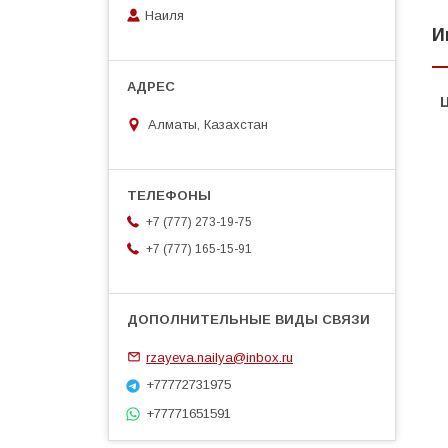
Наиля
И
Алматы, Казахстан
+7 (777) 273-19-75
+7 (777) 165-15-91
rzayeva.nailya@inbox.ru
+77772731975
+77771651591