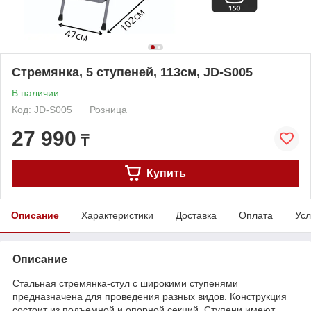
Стремянка, 5 ступеней, 113см, JD-S005
В наличии
Код: JD-S005
Розница
27 990
₸
Купить
Описание
Характеристики
Доставка
Оплата
Усл
Описание
Стальная стремянка-стул с широкими ступенями
предназначена для проведения разных видов. Конструкция
состоит из подъемной и опорной секций. Ступени имеют