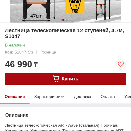
Лестница телескопическая 12 ступеней, 4.7м,
S1047
В наличии
Код: S1047(St)
Розница
46 990
₸
Купить
Описание
Характеристики
Доставка
Оплата
Усл
Описание
Лестница телескопическая ART-Wave (стальная) Прочная.
Компактная. Универсальная. Телескопическая лестница ART-