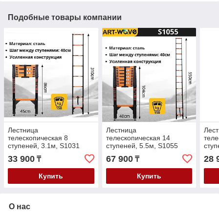
Подобные товары компании
Лестница
Лестница
Лес
телескопическая 8
телескопическая 14
теле
ступеней, 3.1м, S1031
ступеней, 5.5м, S1055
ступ
Fitgood
Fit
33 900
67 900
28 
₸
₸
Купить
Купить
О нас