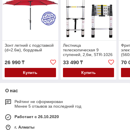
Зонт летний с подставкой
Лестница
Фри
(d=2.6м), бордовый
телескопическая 9
элек
ступеней, 2,6м, STR-1026
(560
FitGood
2,5к
26 990
33 490
70 
₸
₸
емко
Купить
Купить
О нас
Рейтинг не сформирован
Менее 5 отзывов за последний год
Работает с 26.10.2020
г. Алматы