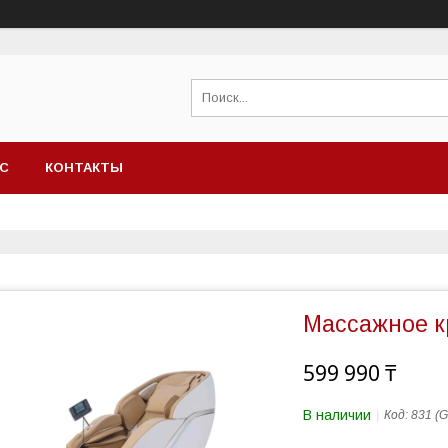
АС
КОНТАКТЫ
Массажное к
599 990 ₸
В наличии
Код:
831 (G