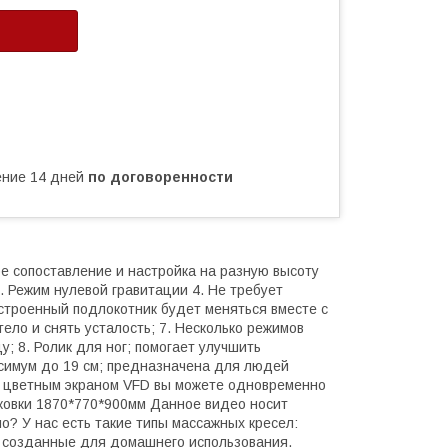
чение 14 дней
по договоренности
ое сопоставление и настройка на разную высоту
3. Режим нулевой гравитации 4. Не требует
 Встроенный подлокотник будет меняться вместе с
ело и снять усталость; 7. Несколько режимов
у; 8. Ролик для ног; помогает улучшить
ксимум до 19 см; предназначена для людей
 с цветным экраном VFD вы можете одновременно
аковки 1870*770*900мм Данное видео носит
? У нас есть такие типы массажных кресел:
 созданные для домашнего использования.