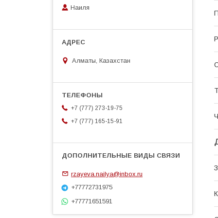
Наиля
П
Р
Алматы, Казахстан
С
Т
+7 (777) 273-19-75
Ч
+7 (777) 165-15-91
З
rzayeva.nailya@inbox.ru
+77772731975
К
+77771651591