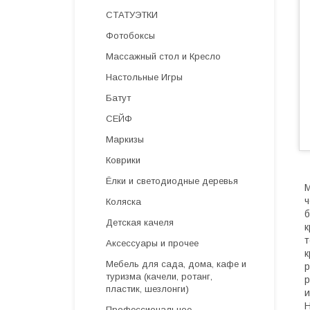
СТАТУЭТКИ
Фотобоксы
Массажный стол и Кресло
Настольные Игры
Батут
СЕЙФ
Маркизы
Коврики
Ёлки и светодиодные деревья
М
ч
Коляска
б
Детская качеля
к
т
Аксессуары и прочее
к
Мебель для сада, дома, кафе и
р
туризма (качели, ротанг,
р
пластик, шезлонги)
и
Н
Профессиональное