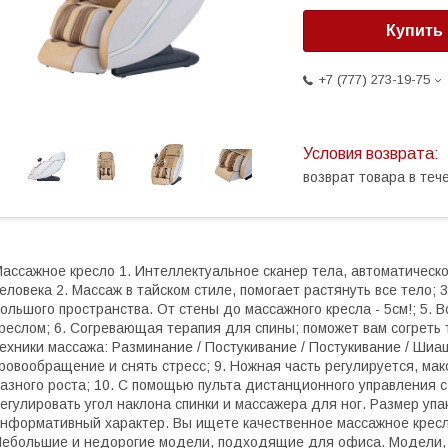
Купить
+7 (777) 273-19-75
возврат товара в те
ассажное кресло 1. Интеллектуальное сканер тела, автоматическ
еловека 2. Массаж в тайском стиле, помогает растянуть все тело; 
ольшого пространства. От стены до массажного кресла - 5см!; 5.
реслом; 6. Согревающая терапия для спины; поможет вам согреть т
ехники массажа: Разминание / Постукивание / Постукивание / Шиац
ровообращение и снять стресс; 9. Ножная часть регулируется, ма
азного роста; 10. С помощью пульта дистанционного управления
егулировать угол наклона спинки и массажера для ног. Размер уп
нформативный характер. Вы ищете качественное массажное кресло
ебольшие и недорогие модели, подходящие для офиса. Модели,