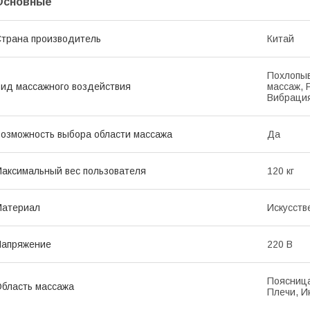
Основные
трана производитель
Китай
Похлопыв
ид массажного воздействия
массаж, 
Вибраци
озможность выбора области массажа
Да
аксимальный вес пользователя
120 кг
Материал
Искусств
Напряжение
220 В
Поясница
бласть массажа
Плечи, И