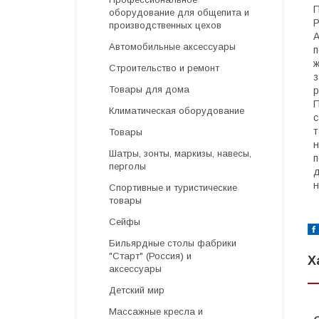
П
оборудование для общепита и
Р
производственных цехов
А
Автомобильные аксессуары
п
ж
Строительство и ремонт
з
Товары для дома
р
П
Климатическая оборудование
с
т
Товары
н
Шатры, зонты, маркизы, навесы,
п
перголы
д
н
Спортивные и туристические
товары
Сейфы
Бильярдные столы фабрики
"Cтарт" (Россия) и
Х
аксессуары
Детский мир
Массажные кресла и