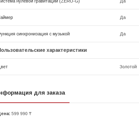
истема нулевой гравитации (ZERO-G)
Да
Таймер
Да
ункция синхронизация с музыкой
Да
Пользовательские характеристики
Цвет
Золотой
нформация для заказа
Цена:
599 990 ₸