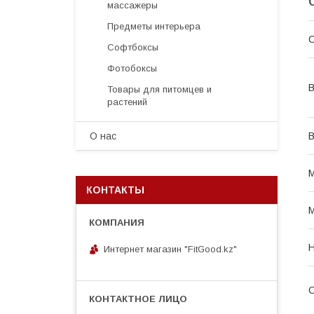
массажеры
Предметы интерьера
С
Софтбоксы
Фотобоксы
В
Товары для питомцев и
растений
О нас
В
М
КОНТАКТЫ
Интернет магазин "FitGood.kz"
О