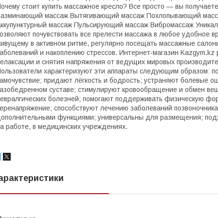
очему стоит купить массажное кресло? Все просто — вы получае
азминающий массаж Вытягивающий массаж Похлопывающий масс
ккупунктурный массаж Пульсирующий массаж Вибромассаж Уникал
озволяют почувствовать все прелести массажа в любое удобное вр
ивущему в активном ритме, регулярно посещать массажные салоны
аболеваний и накоплению стрессов. Интернет-магазин Kazgym.kz 
елаксации и снятия напряжения от ведущих мировых производит
ользователи характеризуют эти аппараты следующим образом: п
амочувствие; придают лёгкость и бодрость; устраняют болевые 
азобедренном суставе; стимулируют кровообращение и обмен вещ
евралгических болезней; помогают поддерживать физическую фо
еренапряжение; способствуют лечению заболеваний позвоночника
ополнительными функциями; универсальны для размещения; подх
а работе, в медицинских учреждениях.
арактеристики