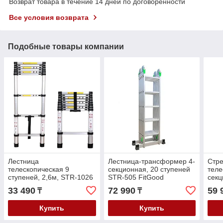
Возврат товара в течение 14 дней по договоренности
Все условия возврата
Подобные товары компании
Лестница
Лестница-трансформер 4-
Стре
телескопическая 9
секционная, 20 ступеней
теле
ступеней, 2,6м, STR-1026
STR-505 FitGood
секц
FitGood
FitG
33 490
72 990
59 
₸
₸
Купить
Купить