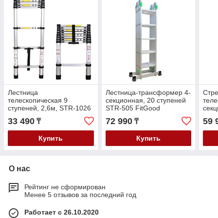
Лестница
Лестница-трансформер 4-
Стре
телескопическая 9
секционная, 20 ступеней
теле
ступеней, 2,6м, STR-1026
STR-505 FitGood
секц
FitGood
FitG
33 490
72 990
59 
₸
₸
Купить
Купить
О нас
Рейтинг не сформирован
Менее 5 отзывов за последний год
Работает с 26.10.2020