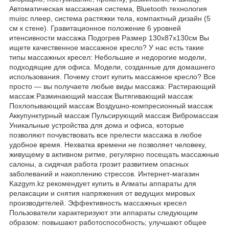
Автоматическая массажная система, Bluetooth технология
muisc плеер, система растяжки тела, компактный дизайн (5
см к стене). Гравитационное положение 6 уровней
итенсивности массажа Подогрев Размер 130х87х130см Вы
ищете качественное массажное кресло? У нас есть такие
типы массажных кресел: Небольшие и недорогие модели,
подходящие для офиса. Модели, созданные для домашнего
использования. Почему стоит купить массажное кресло? Все
просто — вы получаете любые виды массажа: Растирающий
массаж Разминающий массаж Вытягивающий массаж
Похлопывающий массаж Воздушно-компресионный массаж
Аккупунктурный массаж Пульсирующий массаж Вибромассаж
Уникальные устройства для дома и офиса, которые
позволяют почувствовать все прелести массажа в любое
удобное время. Нехватка времени не позволяет человеку,
живущему в активном ритме, регулярно посещать массажные
салоны, а сидячая работа грозит развитием опасных
заболеваний и накоплению стрессов. Интернет-магазин
Kazgym.kz рекомендует купить в Алматы аппараты для
релаксации и снятия напряжения от ведущих мировых
производителей. Эффективность массажных кресел
Пользователи характеризуют эти аппараты следующим
образом: повышают работоспособность; улучшают общее