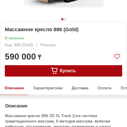
Массажное кресло 886 (Gold)
В наличии
Код: 886 (Gold)
Розница
590 000
₸
Купить
Описание
Характеристики
Доставка
Оплата
Усл
Описание
Массажное кресло 886 3D SL Track Zore система
гравитационного массажа, 6 методов массажа, включая
вибрацию, постукивание, прокатку, разминание и шиацу.