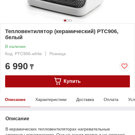
Тепловентилятор (керамический) PTC906,
белый
В наличии
Код: PTC906-white
Розница
6 990
₸
Купить
Описание
Характеристики
Доставка
Оплата
Усл
Описание
В керамических тепловентиляторах нагревательные
элементы керамические. Они не сушат воздух и не сжигают