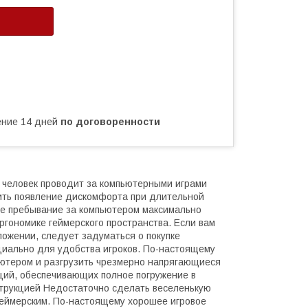
чение 14 дней
по договоренности
о человек проводит за компьютерными играми
тить появление дискомфорта при длительной
ое пребывание за компьютером максимально
ргономике геймерского пространства. Если вам
ложении, следует задуматься о покупке
циально для удобства игроков. По-настоящему
ьютером и разгрузить чрезмерно напрягающиеся
кций, обеспечивающих полное погружение в
струкцией Недостаточно сделать веселенькую
геймерским. По-настоящему хорошее игровое