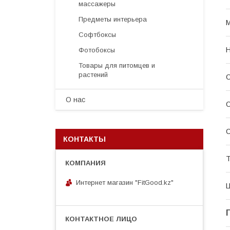
массажеры
Предметы интерьера
М
Софтбоксы
Н
Фотобоксы
Товары для питомцев и
растений
О
О нас
О
С
КОНТАКТЫ
Т
Интернет магазин "FitGood.kz"