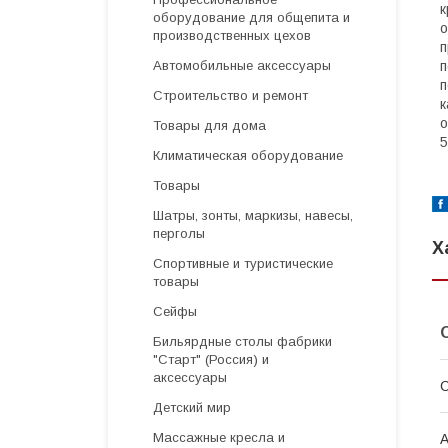
к
оборудование для общепита и
о
производственных цехов
п
п
Автомобильные аксессуары
п
Строительство и ремонт
к
о
Товары для дома
5
Климатическая оборудование
Товары
Шатры, зонты, маркизы, навесы,
перголы
Х
Спортивные и туристические
товары
Сейфы
Бильярдные столы фабрики
"Cтарт" (Россия) и
аксессуары
С
Детский мир
Массажные кресла и
А