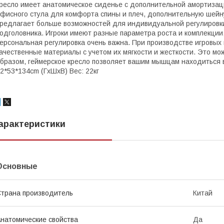
ресло имеет анатомическое сиденье с дополнительной амортизаци
фисного стула для комфорта спины и плеч, дополнительную шейн
редлагает больше возможностей для индивидуальной регулировки
одголовника. Игроки имеют разные параметра роста и комплекции
ерсональная регулировка очень важна. При производстве игровых 
ачественные материалы с учетом их мягкости и жесткости. Это мо
бразом, геймерское кресло позволяет вашим мышцам находиться 
2*53*134cm (ГхШхВ) Вес: 22кг
арактеристики
Основные
трана производитель
Китай
натомические свойства
Да