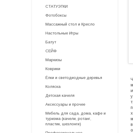
СТАТУЭТКИ
Фотобоксы
Массажный стол и Кресло
Настольные Игры
Батут
СЕЙФ
Маркизы
Коврики
Ёлки и светодиодные деревья
Ч
м
Коляска
и
Детская качеля
у
т
Аксессуары и прочее
п
х
Мебель для сада, дома, кафе и
м
туризма (качели, ротанг,
пластик, шезлонги)
в
о
Профессиональное