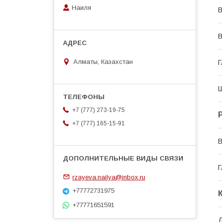
Наиля
В
В
Алматы, Казахстан
Г
Ш
+7 (777) 273-19-75
+7 (777) 165-15-91
В
Г
rzayeva.nailya@inbox.ru
+77772731975
+77771651591
Д