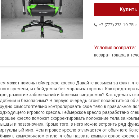
Купить
+7 (777) 273-19-75
возврат товара в те
ем может помочь геймерское кресло Давайте возьмем за факт, чт
ного времени, и обойдемся без морализаторства. Как предотвра
гре, развитие заболеваний и болевых синдромов? Как сделать св
добным и безопасным? В первую очередь стоит позаботиться об э
рудно самостоятельно контролировать свое тело в правильном по
одходящего игрового кресла. Геймерское кресло разработано спе
орошее кресло поможет скорректировать положение тела за комп
ышцы и позвоночник. Кроме того, в него можно встроить ряд фун
иртуальный мир. Чем игровое кресло отличается от обычного Кон
бивку в камуфляжном стиле, чтобы назвать компьютерное кресло 