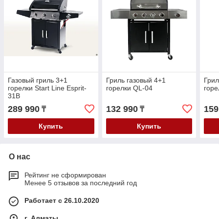
Газовый гриль 3+1
Гриль газовый 4+1
Грил
горелки Start Line Esprit-
горелки QL-04
горе
31B
289 990
132 990
159
₸
₸
Купить
Купить
О нас
Рейтинг не сформирован
Менее 5 отзывов за последний год
Работает с 26.10.2020
г. Алматы