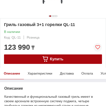
Гриль газовый 3+1 горелки QL-11
В наличии
Код: QL-11
Розница
123 990
₸
Купить
Описание
Характеристики
Доставка
Оплата
Усл
Описание
Качественный и функциональный газовый гриль имеет в
своем арсенале встроенную систему поджига, четыре
трубчатых горелки из нержавеющей стали и чугунные