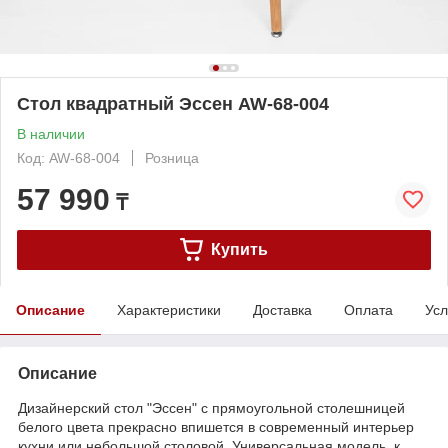
Стол квадратный Эссен AW-68-004
В наличии
Код: AW-68-004
Розница
57 990
₸
Купить
Описание
Характеристики
Доставка
Оплата
Усл
Описание
Дизайнерский стол "Эссен" с прямоугольной столешницей
белого цвета прекрасно впишется в современный интерьер
кухни или небольшой столовой. Универсальная модель, к