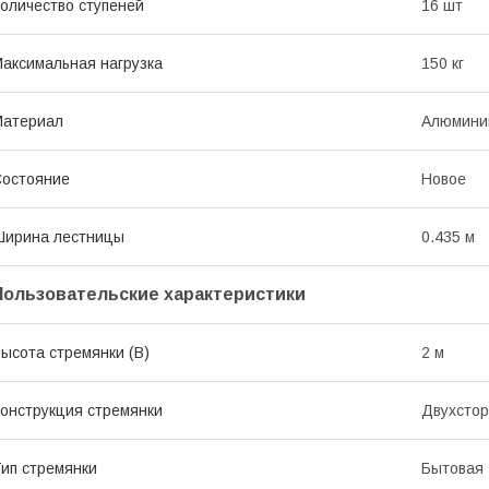
оличество ступеней
16 шт
аксимальная нагрузка
150 кг
Материал
Алюмини
остояние
Новое
Ширина лестницы
0.435 м
Пользовательские характеристики
ысота стремянки (В)
2 м
онструкция стремянки
Двухсто
ип стремянки
Бытовая