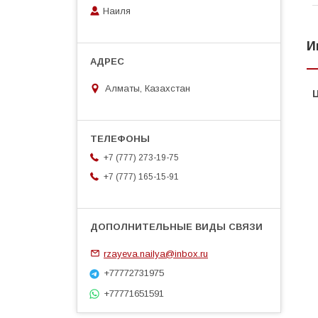
Наиля
И
Алматы, Казахстан
+7 (777) 273-19-75
+7 (777) 165-15-91
rzayeva.nailya@inbox.ru
+77772731975
+77771651591