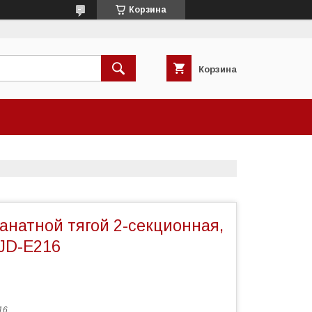
Корзина
Корзина
анатной тягой 2-секционная,
 JD-E216
16