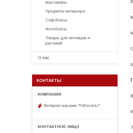
К
массажеры
Предметы интерьера
М
Софтбоксы
Фотобоксы
Товары для питомцев и
растений
С
О нас
КОНТАКТЫ
В
Интернет магазин "FitGood.kz"
К
Т