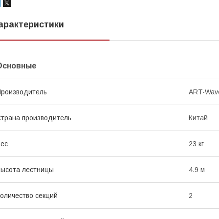
арактеристики
Основные
роизводитель
ART-Wav
трана производитель
Китай
ес
23 кг
ысота лестницы
4.9 м
оличество секций
2