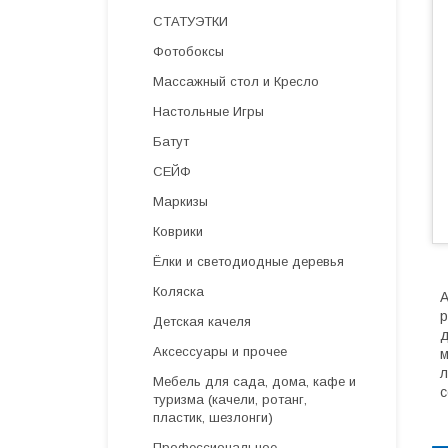
СТАТУЭТКИ
Фотобоксы
Массажный стол и Кресло
Настольные Игры
Батут
СЕЙФ
Маркизы
Коврики
Ёлки и светодиодные деревья
Коляска
А
р
Детская качеля
д
Аксессуары и прочее
м
л
Мебель для сада, дома, кафе и
с
туризма (качели, ротанг,
пластик, шезлонги)
Профессиональное