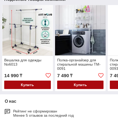
Вешалка для одежды
Полка-органайзер для
Полк
No6013
стиральной машины TM-
сти
0091
009
14 990
7 490
7 4
₸
₸
Купить
Купить
О нас
Рейтинг не сформирован
Менее 5 отзывов за последний год