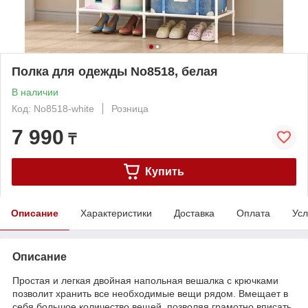
Полка для одежды No8518, белая
В наличии
Код: No8518-white
Розница
7 990
₸
Купить
Описание
Характеристики
Доставка
Оплата
Усл
Описание
Простая и легкая двойная напольная вешалка с крючками
позволит хранить все необходимые вещи рядом. Вмещает в
себя большое количество вещей, позволяя грамотно вписать