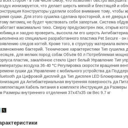
о всех сторон - в том числе снизу, что позволяет быстро высушит
оздух ионизируется, что делает шерсть мягкой и блестящей и об
онструкция Конструкторы уделили особое внимание тому, чтобы жи
ремя сушки. Для этого сушилка сделана просторной, а её дверца 
тому питомец не будет чувствовать себя запертым. Система обдув
аботает максимально тихо. Сверху предусмотрен люк, открыв кот
юбимца и заодно проверить, высохла ли его шерсть Антибактериа
ыполнена из специально разработанного пластика Pet Secure - он 
оявлению следов когтей. Кроме того, в структуру материала вклю
азмножению бактерий. Технические характеристики Тип сушилка 
есяцев, для мелких пород собак Объём 60 л Потребляемая мощно
орпуса пластик, закалённое стекло Цвет белый Управление Тип уп
емпературы воздуха 36-40 °С Регулировка скорости вращения вен
ремени сушки да Управление c мобильного устройства да Поддер
luetooth да Цифровой дисплей да Тип дисплея LED Блокировка у
онизация да Антибактериальная внутренняя поверхность да Пита
омплектация Кабель питания в комплекте Инструкция да Размеры и
м Размеры внутреннего отделения 37х47х35 см Вес 9.7 кг
арактеристики