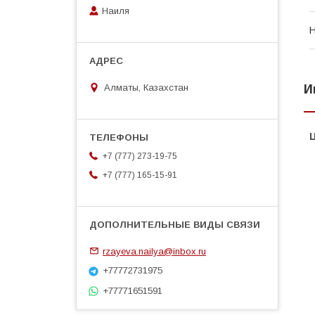
Наиля
Н
И
Алматы, Казахстан
+7 (777) 273-19-75
+7 (777) 165-15-91
rzayeva.nailya@inbox.ru
+77772731975
+77771651591