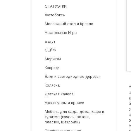
СТАТУЭТКИ
Фотобоксы
Массажный стол и Кресло
Настольные Игры
Батут
СЕЙФ
Маркизы
Коврики
Ёлки и светодиодные деревья
Коляска
У
ш
Детская качеля
д
Аксессуары и прочее
б
в
Мебель для сада, дома, кафе и
с
туризма (качели, ротанг,
о
пластик, шезлонги)
У
Профессиональное