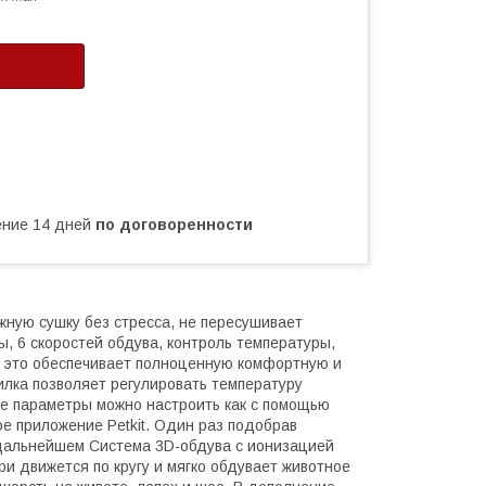
чение 14 дней
по договоренности
ежную сушку без стресса, не пересушивает
ы, 6 скоростей обдува, контроль температуры,
ё это обеспечивает полноценную комфортную и
лка позволяет регулировать температуру
се параметры можно настроить как с помощью
ое приложение Petkit. Один раз подобрав
 дальнейшем Система 3D-обдува с ионизацией
ри движется по кругу и мягко обдувает животное