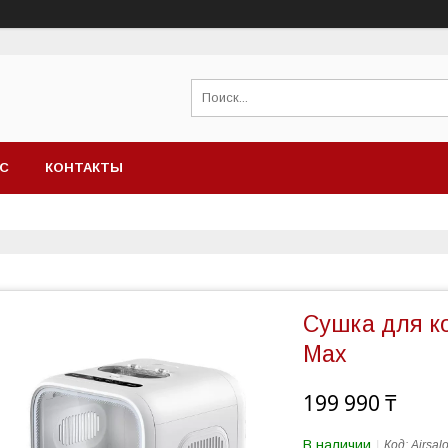
АС
КОНТАКТЫ
Cушка для ко
Max
199 990 ₸
В наличии
Код:
Airsal