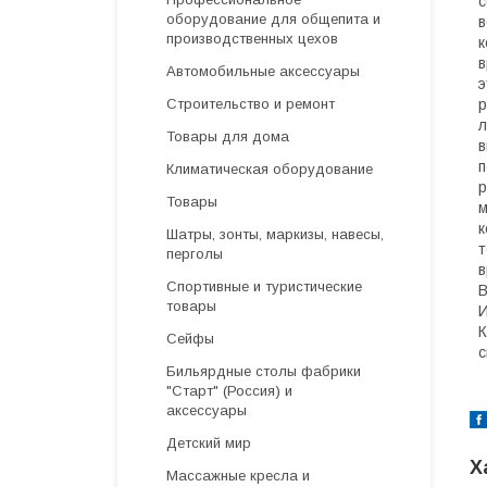
с
оборудование для общепита и
в
производственных цехов
к
в
Автомобильные аксессуары
э
р
Строительство и ремонт
л
Товары для дома
в
п
Климатическая оборудование
р
Товары
м
к
Шатры, зонты, маркизы, навесы,
т
перголы
в
Спортивные и туристические
B
товары
И
К
Сейфы
с
Бильярдные столы фабрики
"Cтарт" (Россия) и
аксессуары
Детский мир
Х
Массажные кресла и