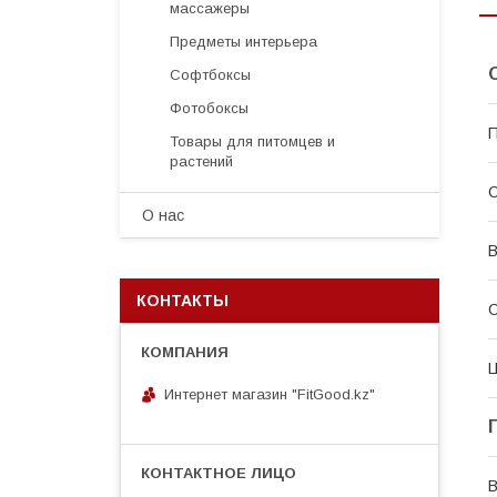
массажеры
Предметы интерьера
Софтбоксы
Фотобоксы
П
Товары для питомцев и
растений
С
О нас
В
КОНТАКТЫ
С
Интернет магазин "FitGood.kz"