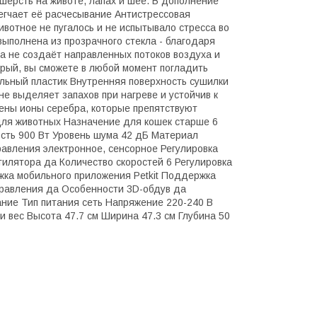
ь шерсть на животе, лапах и шее. В дополнение
легчает её расчесывание Антистрессовая
вотное не пугалось и не испытывало стресса во
выполнена из прозрачного стекла - благодаря
а не создаёт направленных потоков воздуха и
орый, вы сможете в любой момент погладить
льный пластик Внутренняя поверхность сушилки
не выделяет запахов при нагреве и устойчив к
чены ионы серебра, которые препятствуют
для животных Назначение для кошек старше 6
сть 900 Вт Уровень шума 42 дБ Материал
равления электронное, сенсорное Регулировка
тилятора да Количество скоростей 6 Регулировка
жка мобильного приложения Petkit Поддержка
правления да Особенности 3D-обдув да
ние Тип питания сеть Напряжение 220-240 В
 вес Высота 47.7 см Ширина 47.3 см Глубина 50