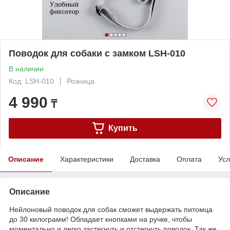
Поводок для собаки с замком LSH-010
В наличии
Код: LSH-010
Розница
4 990
₸
Купить
Описание
Характеристики
Доставка
Оплата
Усл
Описание
Нейлоновый поводок для собак сможет выдержать питомца
до 30 килограмм! Обладает кнопками на ручке, чтобы
моментально и легко застегнуть и отстегнуть поводок. Так же