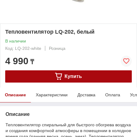
Тепловентилятор LQ-202, белый
В наличии
Код: LQ-202-white
Розница
4 990
₸
Купить
Описание
Характеристики
Доставка
Оплата
Усл
Описание
Тепловентилятор спиральный для быстрого обогрева воздуха
и создания комфортной атмосферы в помещении в холодное
время года (ранняя весна, осень, зима). Тепловентилятор