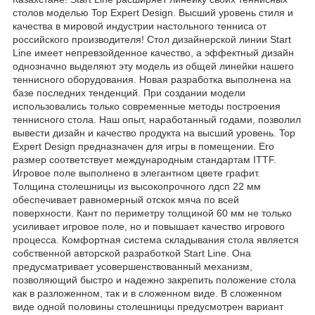
столов моделью Top Expert Design. Высший уровень стиля и
качества в мировой индустрии настольного тенниса от
российского производителя! Стол дизайнерской линии Start
Line имеет непревзойденное качество, а эффектный дизайн
однозначно выделяют эту модель из общей линейки нашего
теннисного оборудования. Новая разработка выполнена на
базе последних тенденций. При создании модели
использовались только современные методы построения
теннисного стола. Наш опыт, наработанный годами, позволил
вывести дизайн и качество продукта на высший уровень. Top
Expert Design предназначен для игры в помещении. Его
размер соответствует международным стандартам ITTF.
Игровое поле выполнено в элегантном цвете графит.
Толщина столешницы из высокопрочного лдсп 22 мм
обеспечивает равномерный отскок мяча по всей
поверхности. Кант по периметру толщиной 60 мм не только
усиливает игровое поле, но и повышает качество игрового
процесса. Комфортная система складывания стола является
собственной авторской разработкой Start Line. Она
предусматривает усовершенствованный механизм,
позволяющий быстро и надежно закрепить положение стола
как в разложенном, так и в сложенном виде. В сложенном
виде одной половины столешницы предусмотрен вариант