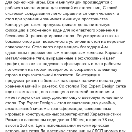
для одиночной игры. Все манипуляции производятся с
рабочего места игрока для каждой из столешниц. С такой
системой складывания легко справляется один человек, а
стол при хранении занимает минимум пространства.
Конструкция также предусматривает дополнительную
фиксацию в сложенном виде для компактного хранения и
безопасной транспортировки стола. Регулируемая высота
боковых опор дает возможность установить стол на неровной
поверхности. Стол легко перемещать благодаря 4-м
сдвоенным прорезиненным маневровым колесам. Каркас и
металлические тяги, выкрашенные в эксклюзивный цвет
графит, позволяют надежно зафиксировать стол в рабочем
положении на любой поверхности, сохраняя столешницу
строго в горизонтальной плоскости. Конструкция
предусматривает в боковых накладках наличие пенала для
хранения мячей и ракеток. Со столом Top Expert Design сетка
идет в комплекте, она оснащена системой натяжения и
имеет яркую окантовку, дополняющую цветовую концепцию
стола. Top Expert Design – стол впечатляющего дизайна,
эксклюзивной системы трансформации, совершенных
игровых и конструкционных характеристик! Характеристики
Размер в сложенном виде длина 190 см, ширина 78 см,
высота 163 см. Цель использования некоммерческая
встроенная сетка Да материал столешницы ЛДСП кромка пвх