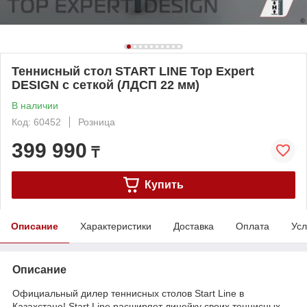
Теннисный стол START LINE Top Expert
DESIGN с сеткой (ЛДСП 22 мм)
В наличии
Код: 60452
Розница
399 990
₸
Купить
Описание
Характеристики
Доставка
Оплата
Усл
Описание
Официальный дилер теннисных столов Start Line в
Казахстане! Start Line расширяет линейку своих теннисных