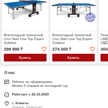
Всепогодный теннисный
Всепогодный теннисный
Тен
стол Start Line Top Expert
стол Start Line Top Expert
LINE
Outdoor
Outdoor
(ЛДС
299 990
274 000
304
₸
₸
Купить
Купить
О нас
Рейтинг не сформирован
Менее 5 отзывов за последний год
Работает с 26.10.2020
г. Алматы
Алматы, Казахстан