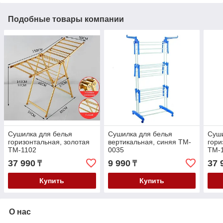
Подобные товары компании
Сушилка для белья
Сушилка для белья
Суши
горизонтальная, золотая
вертикальная, синяя TM-
гори
TM-1102
0035
TM-
37 990
9 990
37 
₸
₸
Купить
Купить
О нас