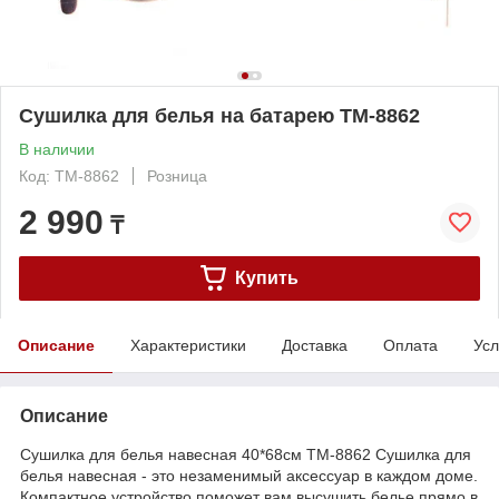
Сушилка для белья на батарею TM-8862
В наличии
Код: TM-8862
Розница
2 990
₸
Купить
Описание
Характеристики
Доставка
Оплата
Усл
Описание
Сушилка для белья навесная 40*68см TM-8862 Сушилка для
белья навесная - это незаменимый аксессуар в каждом доме.
Компактное устройство поможет вам высушить белье прямо в