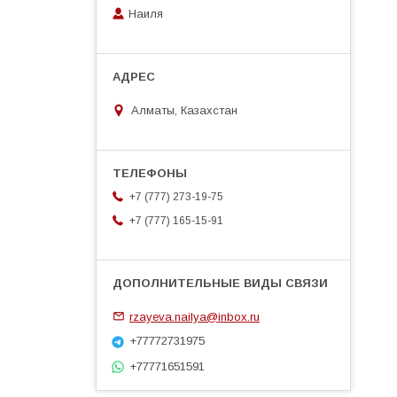
Наиля
Алматы, Казахстан
+7 (777) 273-19-75
+7 (777) 165-15-91
rzayeva.nailya@inbox.ru
+77772731975
+77771651591