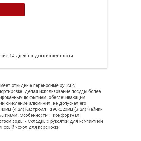
чение 14 дней
по договоренности
Имеет откидные переносные ручки с
ортировке, делая использование посуды более
дированным покрытием, обеспечивающим
м окисление алюминия, не допуская его
40мм (4.2л) Кастрюля - 190x120мм (3.2л) Чайник
850 грамм. Особенности: - Комфортная
еством воды - Складные рукоятки для компактной
каневый чехол для переноски