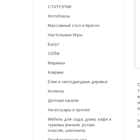
СТАТУЭТКИ
Фотобоксы
Массажный стол и Кресло
Настольные Игры
Батут
СЕЙФ
Маркизы
Коврики
Ёлки и светодиодные деревья
О
т
Коляска
к
Детская качеля
н
п
Аксессуары и прочее
-
Мебель для сада, дома, кафе и
э
туризма (качели, ротанг,
п
пластик, шезлонги)
Профессиональное