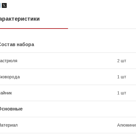
арактеристики
Состав набора
Кастрюля
2 шт
Сковорода
1 шт
айник
1 шт
Основные
Материал
Алюмини