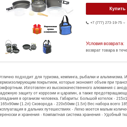
Купить
+7 (777) 273-19-75
возврат товара в те
тлично подходит для туризма, кемпинга, рыбалки и альпинизма. 
ермоизолирующим покрытием, которые экономят объем при трансп
омфортным. Изготовлен из высококачественного алюминия с ано
адежную защиту от коррозии и царапин, а также предотвращающи
опадания в организм человека. Габариты: Большой котелок - 215x1
 165x90мм (1.2л) Сковорода - 220x50мм (1.5л) Вес набора всего 1
ксплуатация в дальних путешествиях - Легко моется малым колич
ереноски и хранения - Компактная система хранения - Удобный т