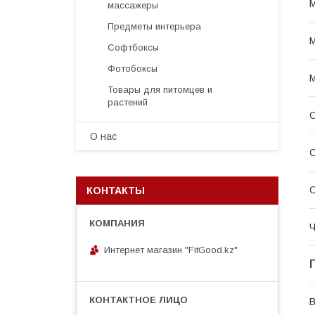
М
массажеры
Предметы интерьера
М
Софтбоксы
Фотобоксы
Товары для питомцев и
растений
О
О нас
С
С
КОНТАКТЫ
Ч
Интернет магазин "FitGood.kz"
В