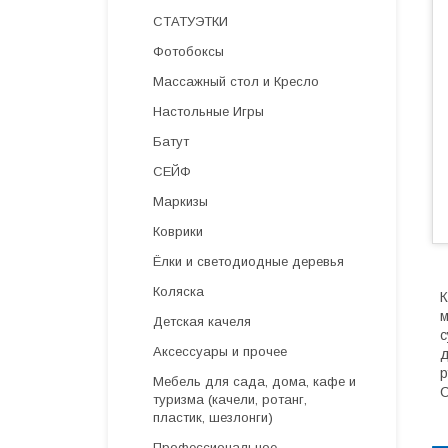
СТАТУЭТКИ
Фотобоксы
Массажный стол и Кресло
Настольные Игры
Батут
СЕЙФ
Маркизы
Коврики
Ёлки и светодиодные деревья
Коляска
К
м
Детская качеля
с
Аксессуары и прочее
д
р
Мебель для сада, дома, кафе и
С
туризма (качели, ротанг,
пластик, шезлонги)
Профессиональное