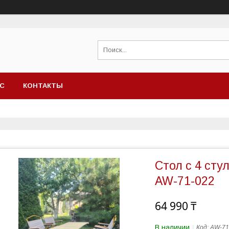
АС
КОНТАКТЫ
Стол с 4 сту
AW-71-022
64 990 ₸
В наличии
Код:
AW-71