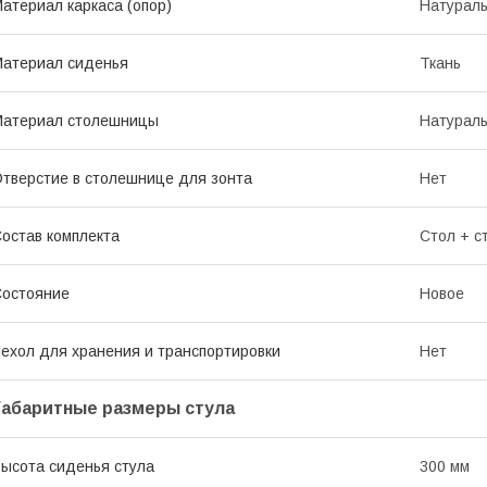
атериал каркаса (опор)
Натурал
атериал сиденья
Ткань
Материал столешницы
Натурал
тверстие в столешнице для зонта
Нет
остав комплекта
Стол + с
остояние
Новое
ехол для хранения и транспортировки
Нет
Габаритные размеры стула
ысота сиденья стула
300 мм