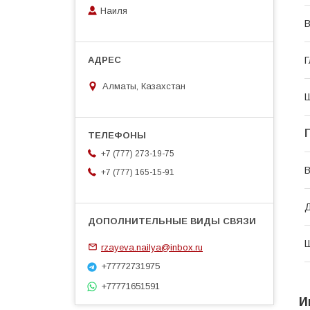
Наиля
В
Г
Алматы, Казахстан
Ш
+7 (777) 273-19-75
В
+7 (777) 165-15-91
Д
Ш
rzayeva.nailya@inbox.ru
+77772731975
+77771651591
И