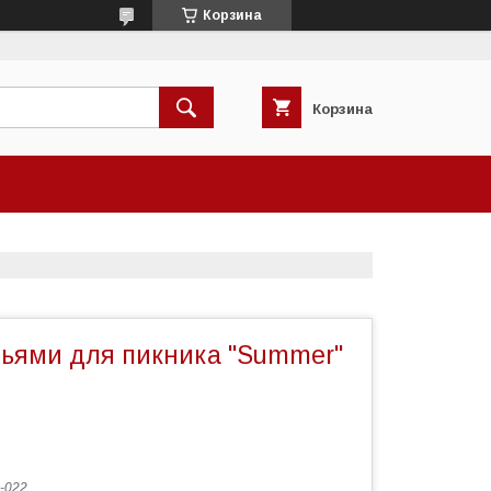
Корзина
Корзина
льями для пикника "Summer"
-022