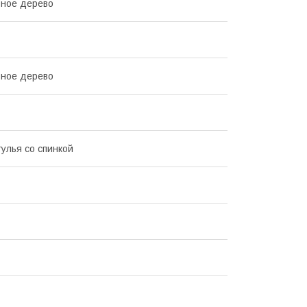
ьное дерево
ьное дерево
тулья со спинкой