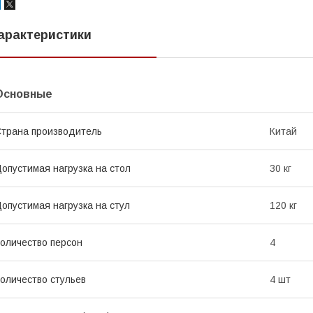
арактеристики
Основные
трана производитель
Китай
опустимая нагрузка на стол
30 кг
опустимая нагрузка на стул
120 кг
оличество персон
4
оличество стульев
4 шт