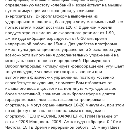
определенную частоту колебаний и воздействует на мышцы
путем стимуляции их сокращения, увеличивая
энергозатраты. Виброплатформа выполнена из
ударопрочного пластика, благодаря чему максимальный вес
пользователя может достигать 120 кг. В данной модели
предусмотрено изменение скоростного режима: от 1-99,
амплитуда вибрации варьируется от 0-10 мм, время
непрерывной работы до 15мин. Для удобства платформа
имеет пульт дистанционного управления и 2 эспандера для
возможности выполнения дополнительных упражнений на
мышцы плечевого пояса и предплечий. Преимущеста
Виброплатформы: • стимулирует кровообращение, улучшает
тонус сосудов, • увеличивает затраты энергии при
выполнении физических упражнений, поэтому косвенно
способствует похудению, • поможет Вам избавиться от
излишнего веса и целлюлита, подтянуть кожу, сделать ее
более эластичной, • занятия на виброплатформе длятся
гораздо меньше, чем выматывающие тренировки в
спортзале, и могут ограничиваться 10-20 минутами, при этом
по эффекту они вполне сопоставимы с походами в
спортклуб. ТЕХНИЧЕСКИЕ ХАРАКТЕРИСТИКИ Питание от
сети: ~220В Мощность: 200Вт Амплитуда вибрации: 0-10мм
Частота: 15 Гц Время непрерывной работы: 15 минут Цвет