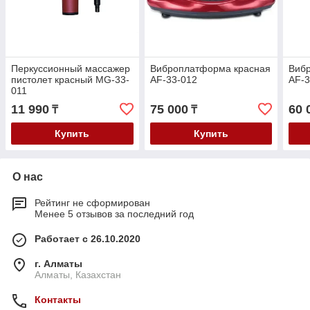
Перкуссионный массажер
Виброплатформа красная
Виб
пистолет красный MG-33-
AF-33-012
AF-3
011
11 990
75 000
60 
₸
₸
Купить
Купить
О нас
Рейтинг не сформирован
Менее 5 отзывов за последний год
Работает с 26.10.2020
г. Алматы
Алматы, Казахстан
Контакты