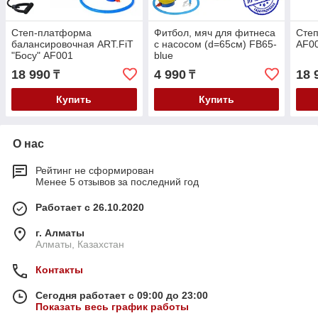
Степ-платформа
Фитбол, мяч для фитнеса
Сте
балансировочная ART.FiT
с насосом (d=65см) FB65-
AF0
"Босу" AF001
blue
18 990
4 990
18 
₸
₸
Купить
Купить
О нас
Рейтинг не сформирован
Менее 5 отзывов за последний год
Работает с 26.10.2020
г. Алматы
Алматы, Казахстан
Контакты
Сегодня работает с 09:00 до 23:00
Показать весь график работы