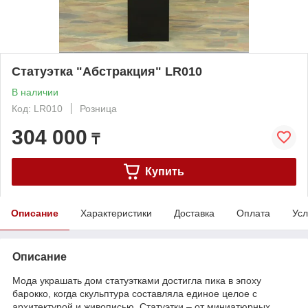
Статуэтка "Абстракция" LR010
В наличии
Код: LR010
Розница
304 000
₸
Купить
Описание
Характеристики
Доставка
Оплата
Усл
Описание
Мода украшать дом статуэтками достигла пика в эпоху
барокко, когда скульптура составляла единое целое с
архитектурой и живописью. Статуэтки – от миниатюрных