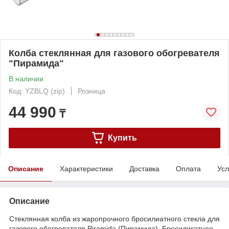
Колба стеклянная для газового обогревателя
"Пирамида"
В наличии
Код: YZBLQ (zip)
Розница
44 990
₸
Купить
Описание
Характеристики
Доставка
Оплата
Усл
Описание
Стеклянная колба из жаропрочного бросилиатного стекла для
газового обогревателя Piramida (Пирамида). Бросиликатное