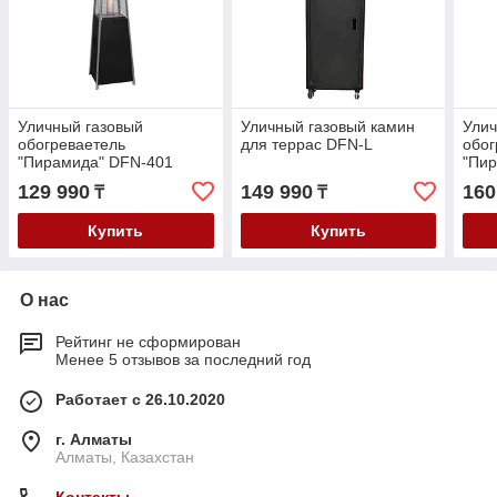
Уличный газовый
Уличный газовый камин
Улич
обогреваетель
для террас DFN-L
обог
"Пирамида" DFN-401
"Пи
(краш.)
129 990
149 990
160
₸
₸
Купить
Купить
О нас
Рейтинг не сформирован
Менее 5 отзывов за последний год
Работает с 26.10.2020
г. Алматы
Алматы, Казахстан