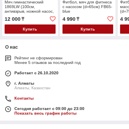
Мяч гимнастический
Фитбол, мяч для фитнеса
Фитб
1869LW (100см,
с насосом (d=65см) FB65-
масс
антивзрыв, ножной насос,
blue
(d=7
черный)
12 000
4 990
4 9
₸
₸
Купить
Купить
О нас
Рейтинг не сформирован
Менее 5 отзывов за последний год
Работает с 26.10.2020
г. Алматы
Алматы, Казахстан
Контакты
Сегодня работает с 09:00 до 23:00
Показать весь график работы