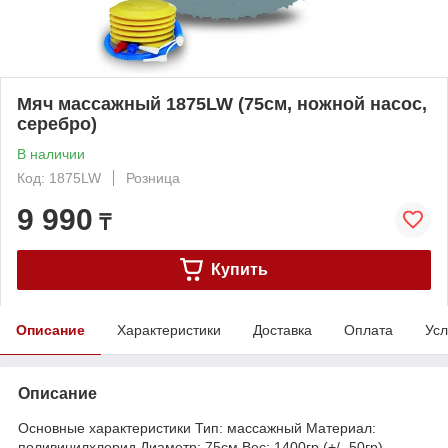
Мяч массажный 1875LW (75см, ножной насос,
серебро)
В наличии
Код: 1875LW
Розница
9 990
₸
Купить
Описание
Характеристики
Доставка
Оплата
Усл
Описание
Основные характеристики Тип: массажный Материал:
поливинилхлорид Диаметр: 75см Вес: 1400гр (+/- 50гр)